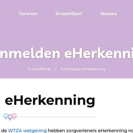
n
Tarieven
KraamSpot
Nieuws
nmelden eHerkenn
KraamMarkt
Aanmelden eHerkenning
eHerkenning
t de
WTZA wetgeving
hebben zorgverleners eHerkenning nod