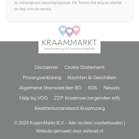
Je ontvangt een bevestigingsmail. De Teams-link krijg je uiterlijk
de dag voor de sessie.
Disclaimer
Cookie Statement
Privacyverklaring
Klachten & Geschillen
Algemene Voorwaarden BO
SOS
Nieuws
Hulp bij VOG
ZZP Kraamverzorgenden info
Kwaliteitsstandaard Kraamzorg
© 2024 KraamMarkt B.V. - Alle rechten voorbehouden |
Website gemaakt door websiet.nl